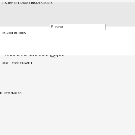
RESERVA ENTRADAS E INSTALACIONES
PAGO DE RECIBOS
Home
Eventos
Cultura
turimtx
Turismo
Exposición
«Mutxamel des dels traços»
PERFIL CONTRATANTE
PUNTO EMPLEO