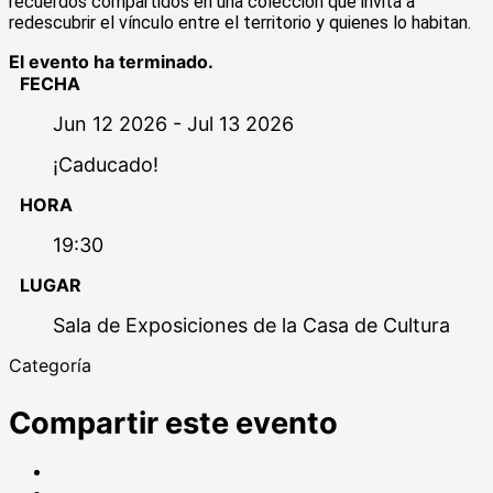
recuerdos compartidos en una colección que invita a
redescubrir el vínculo entre el territorio y quienes lo habitan.
El evento ha terminado.
FECHA
Jun 12 2026
- Jul 13 2026
¡Caducado!
HORA
19:30
LUGAR
Sala de Exposiciones de la Casa de Cultura
Categoría
Compartir este evento
Compartir
en
Tweet