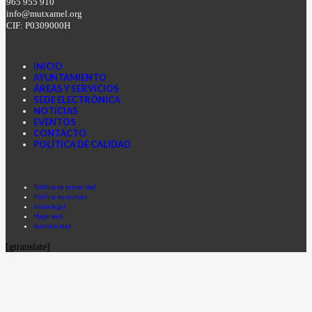
965 955 910
info@mutxamel.org
CIF: P0309000H
INICIO
AYUNTAMIENTO
ÁREAS Y SERVICIOS
SEDE ELECTRÓNICA
NOTICIAS
EVENTOS
CONTACTO
POLÍTICA DE CALIDAD
Facebook
Instagram
Youtube
Política de privacidad
Política de cookies
Aviso legal
Mapa web
Accesibilidad
[gtranslate]