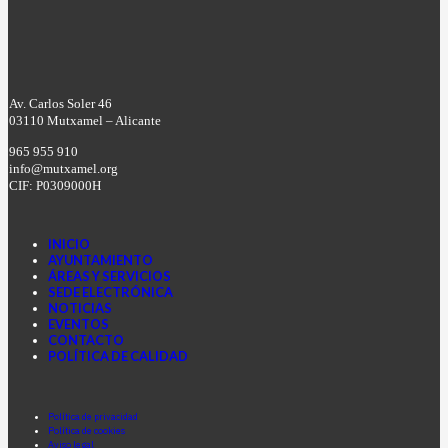
Av. Carlos Soler 46
03110 Mutxamel – Alicante
965 955 910
info@mutxamel.org
CIF: P0309000H
INICIO
AYUNTAMIENTO
ÁREAS Y SERVICIOS
SEDE ELECTRÓNICA
NOTICIAS
EVENTOS
CONTACTO
POLÍTICA DE CALIDAD
Facebook
Instagram
Youtube
Política de privacidad
Política de cookies
Aviso legal