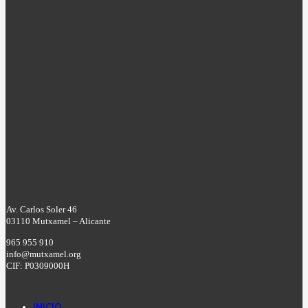
Av. Carlos Soler 46
03110 Mutxamel – Alicante
965 955 910
info@mutxamel.org
CIF: P0309000H
INICIO