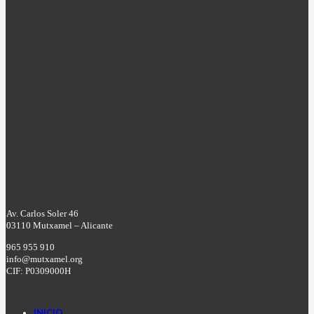
Av. Carlos Soler 46
03110 Mutxamel – Alicante
965 955 910
info@mutxamel.org
CIF: P0309000H
INICIO