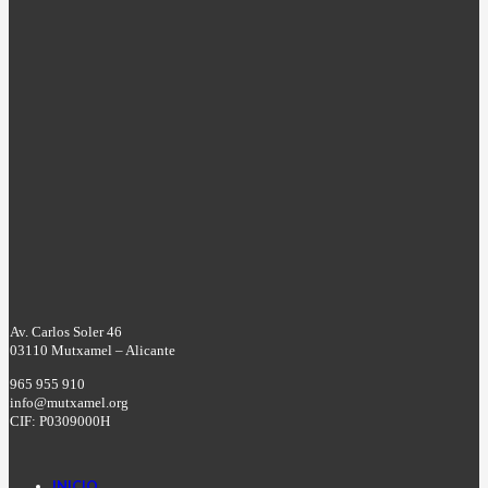
Av. Carlos Soler 46
03110 Mutxamel – Alicante
965 955 910
info@mutxamel.org
CIF: P0309000H
INICIO