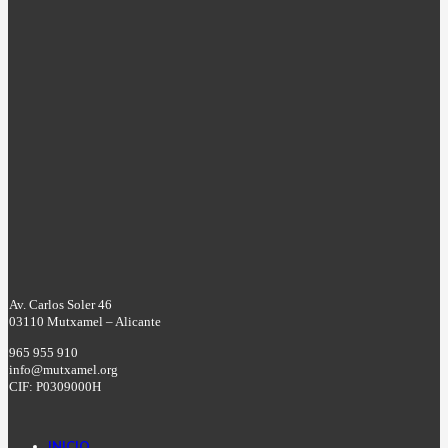
Av. Carlos Soler 46
03110 Mutxamel – Alicante
965 955 910
info@mutxamel.org
CIF: P0309000H
INICIO