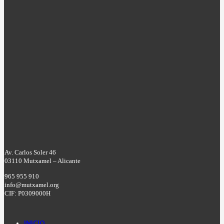
Av. Carlos Soler 46
03110 Mutxamel – Alicante
965 955 910
info@mutxamel.org
CIF: P0309000H
INICIO