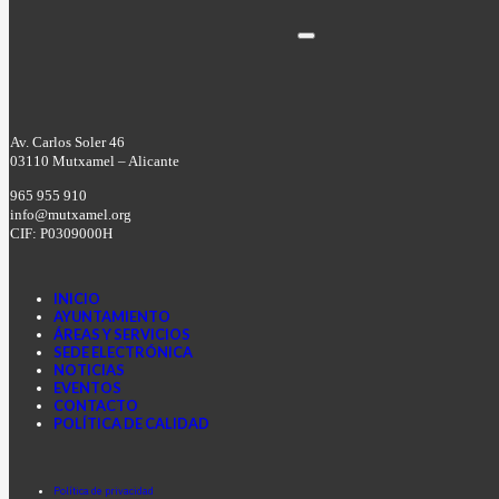
Av. Carlos Soler 46
03110 Mutxamel – Alicante
965 955 910
info@mutxamel.org
CIF: P0309000H
INICIO
AYUNTAMIENTO
ÁREAS Y SERVICIOS
SEDE ELECTRÓNICA
NOTICIAS
EVENTOS
CONTACTO
POLÍTICA DE CALIDAD
Facebook
Instagram
Youtube
Política de privacidad