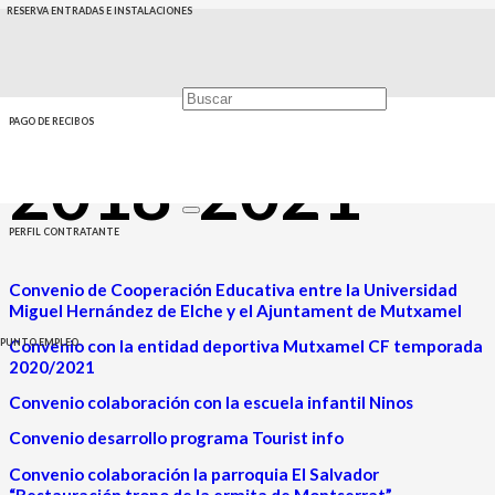
RESERVA ENTRADAS E INSTALACIONES
Convenios
PAGO DE RECIBOS
2018-2021
PERFIL CONTRATANTE
Convenio de Cooperación Educativa entre la Universidad
Miguel Hernández de Elche y el Ajuntament de Mutxamel
Convenio con la entidad deportiva Mutxamel CF temporada
PUNTO EMPLEO
2020/2021
Convenio colaboración con la escuela infantil Ninos
Convenio desarrollo programa Tourist info
Convenio colaboración la parroquia El Salvador
“Restauración trono de la ermita de Montserrat”