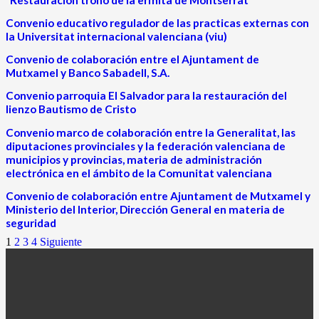
Convenio educativo regulador de las practicas externas con
la Universitat internacional valenciana (viu)
Convenio de colaboración entre el Ajuntament de
Mutxamel y Banco Sabadell, S.A.
Convenio parroquia El Salvador para la restauración del
lienzo Bautismo de Cristo
Convenio marco de colaboración entre la Generalitat, las
diputaciones provinciales y la federación valenciana de
municipios y provincias, materia de administración
electrónica en el ámbito de la Comunitat valenciana
Convenio de colaboración entre Ajuntament de Mutxamel y
Ministerio del Interior, Dirección General en materia de
seguridad
1
2
3
4
Siguiente