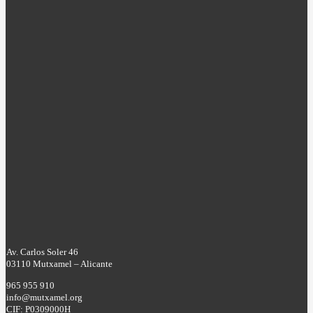
Av. Carlos Soler 46
03110 Mutxamel – Alicante
965 955 910
info@mutxamel.org
CIF: P0309000H