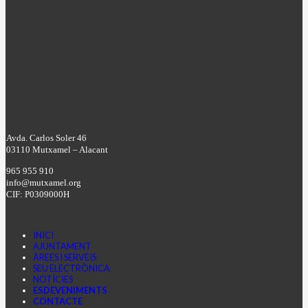
Avda. Carlos Soler 46
03110 Mutxamel – Alacant
965 955 910
info@mutxamel.org
CIF: P0309000H
INICI
AJUNTAMENT
ÀREES I SERVEIS
SEU ELECTRÒNICA
NOTÍCIES
ESDEVENIMENTS
CONTACTE